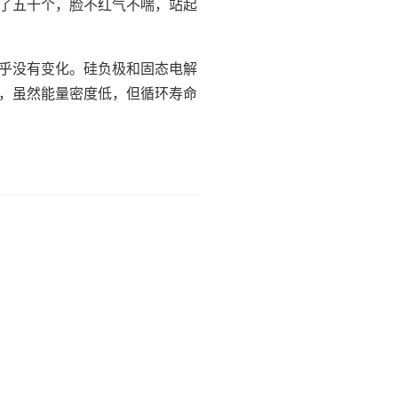
了五十个，脸不红气不喘，站起
乎没有变化。硅负极和固态电解
，虽然能量密度低，但循环寿命