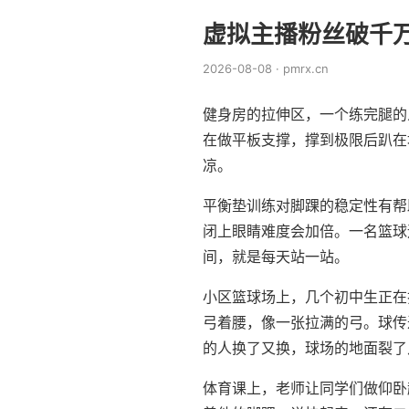
虚拟主播粉丝破千
2026-08-08 · pmrx.cn
健身房的拉伸区，一个练完腿的
在做平板支撑，撑到极限后趴在
凉。
平衡垫训练对脚踝的稳定性有帮
闭上眼睛难度会加倍。一名篮球
间，就是每天站一站。
小区篮球场上，几个初中生正在
弓着腰，像一张拉满的弓。球传
的人换了又换，球场的地面裂了
体育课上，老师让同学们做仰卧