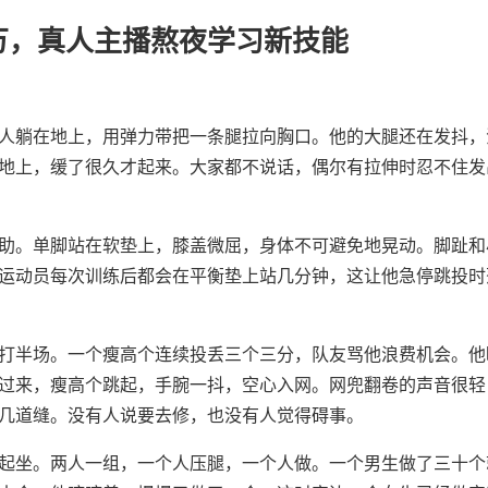
万，真人主播熬夜学习新技能
人躺在地上，用弹力带把一条腿拉向胸口。他的大腿还在发抖，
地上，缓了很久才起来。大家都不说话，偶尔有拉伸时忍不住发
助。单脚站在软垫上，膝盖微屈，身体不可避免地晃动。脚趾和
运动员每次训练后都会在平衡垫上站几分钟，这让他急停跳投时
打半场。一个瘦高个连续投丢三个三分，队友骂他浪费机会。他
过来，瘦高个跳起，手腕一抖，空心入网。网兜翻卷的声音很轻
几道缝。没有人说要去修，也没有人觉得碍事。
起坐。两人一组，一个人压腿，一个人做。一个男生做了三十个