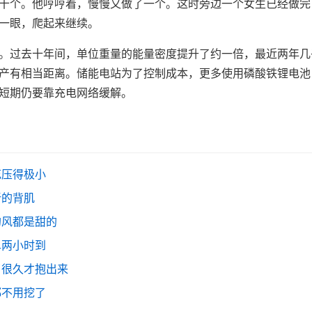
十个。他哼哼着，慢慢又做了一个。这时旁边一个女生已经做完
一眼，爬起来继续。
。过去十年间，单位重量的能量密度提升了约一倍，最近两年几
产有相当距离。储能电站为了控制成本，更多使用磷酸铁锂电池
短期仍要靠充电网络缓解。
花压得极小
新的背肌
的风都是甜的
单两小时到
了很久才抱出来
都不用挖了