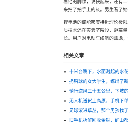
着他的脚踝，说快起来，还有二
来拍了拍手上的灰。男生看了她
锂电池的储能密度接近理论极限
质技术还在实验室阶段，距离量
长。用户对电动车续航的焦虑，
相关文章
十米台跳下，水面溅起的水
扔铅球的女大学生，练出了
骑行逆风三十五公里，下坡
无人机送货上高原，手机下
足球滚进草丛，那个男孩找
旧手机拆解回收金铜，矿山