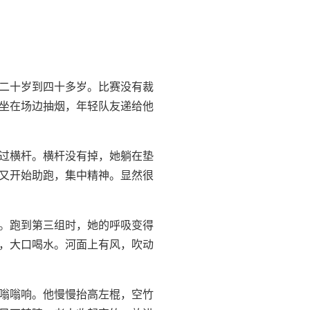
二十岁到四十多岁。比赛没有裁
坐在场边抽烟，年轻队友递给他
过横杆。横杆没有掉，她躺在垫
又开始助跑，集中精神。显然很
。跑到第三组时，她的呼吸变得
，大口喝水。河面上有风，吹动
嗡嗡响。他慢慢抬高左棍，空竹