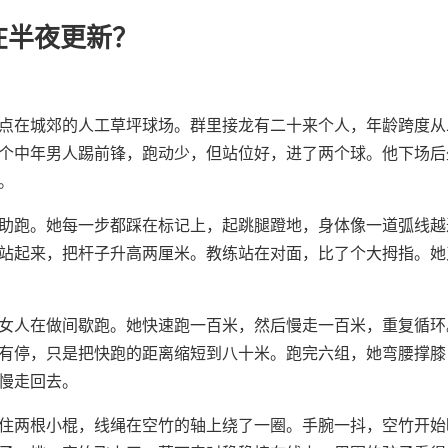
在半夜更新？
点在城郊的人工草坪球场。群里接龙有二十来个人，年龄跨度从
个中年男人踢前锋，跑动少，但站位好，进了两个球。他下场后
。
助跑。她每一步都踩在标记上，起跳腿蹬地，身体像一道弧线越
站起来，把杆子升高两厘米。教练站在对面，比了个大拇指。她
女人在做间歇跑。她快速跑一百米，然后慢走一百米，重复循环
有停，只是把快跑的距离缩短到八十米。跑完六组，她弯腰撑膝
慢走回去。
住两根小棍，线绳在空竹的轴上绕了一圈。手腕一抖，空竹开始