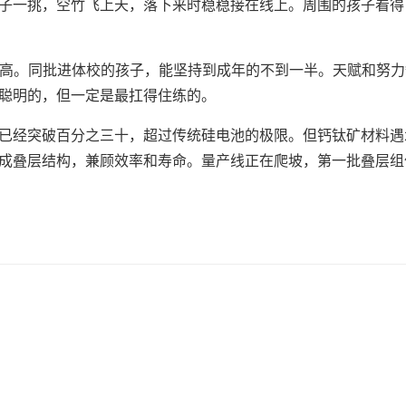
子一挑，空竹飞上天，落下来时稳稳接在线上。周围的孩子看得
率很高。同批进体校的孩子，能坚持到成年的不到一半。天赋和努
聪明的，但一定是最扛得住练的。
已经突破百分之三十，超过传统硅电池的极限。但钙钛矿材料遇
成叠层结构，兼顾效率和寿命。量产线正在爬坡，第一批叠层组