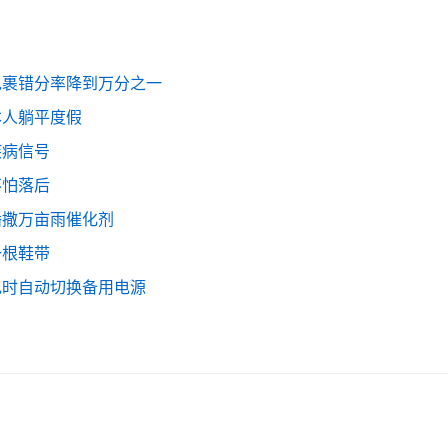
包裹错分率降到万分之一
本人躺平度假
疾病信号
不怕落后
播撒万亩雨催化剂
一根鞋带
电时自动切换备用电源