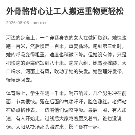
外骨骼背心让工人搬运重物更轻松
2026-08-06 · pmrx.cn
河边的步道上，一个穿紧身衣的女人在做间歇跑。她快速
跑一百米，然后慢走一百米，重复循环。跑到第三组时，
她的呼吸变得粗重，速度也稍微下降。但她没有停，只是
把快跑的距离缩短到八十米。跑完六组，她弯腰撑膝，大
口喝水。河面上有风，吹动了她的头发。她整理好发带，
慢慢走回去。
体育课上，学生在测一千米。哨声响过，几个男生冲在前
面，节奏很快。落在后面的气喘吁吁，脸色涨红。老师站
在终点掐秒表，一边喊他们调整呼吸。最后一圈，有人加
速，有人开始走。过线后大家弯着腰叉着气，谁也没说
话。太阳从操场那头照过来，影子叠在一起。