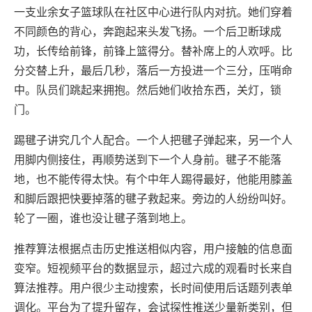
一支业余女子篮球队在社区中心进行队内对抗。她们穿着
不同颜色的背心，奔跑起来头发飞扬。一个后卫断球成
功，长传给前锋，前锋上篮得分。替补席上的人欢呼。比
分交替上升，最后几秒，落后一方投进一个三分，压哨命
中。队员们跳起来拥抱。然后她们收拾东西，关灯，锁
门。
踢毽子讲究几个人配合。一个人把毽子弹起来，另一个人
用脚内侧接住，再顺势送到下一个人身前。毽子不能落
地，也不能传得太快。有个中年人踢得最好，他能用膝盖
和脚后跟把快要掉落的毽子救起来。旁边的人纷纷叫好。
轮了一圈，谁也没让毽子落到地上。
推荐算法根据点击历史推送相似内容，用户接触的信息面
变窄。短视频平台的数据显示，超过六成的观看时长来自
算法推荐。用户很少主动搜索，长时间使用后话题列表单
调化。平台为了提升留存，会试探性推送少量新类别，但