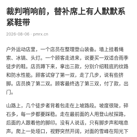
裁判哨响前，替补席上有人默默系
紧鞋带
2026-08-06 · pmrx.cn
户外运动店里，一个店员在整理登山装备。墙上挂着绳
索、冰镐、头灯。一个顾客走进来，说要买一双适合雨季
徒步的鞋。店员蹲下来，拿出三款，分别介绍鞋底的纹路
和防水性能。顾客试穿了第一双，走了几步，说有些挤
脚。店员换了第二双。顾客最终选了第三双，付了款，出
门。
山路上，几个徒步者背着包走在上坡路段。坡度很陡，碎
石多，每一步都要踩稳。走在最前面的人用登山杖探路，
后面的人跟着他的脚印。没有人说话，只有脚步声和喘息
声。爬上一处垭口，视野突然开阔，对面的雪峰在阳光下