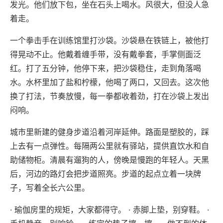
发光。他们放下包，坐在石头上喝水。风很大，但没人急
着走。
一个拳击手在训练馆里打沙袋。沙袋悬在铁链上，被他打
得晃动不止。他戴着缠手带，没有戴拳套，手掌侧面泛
红。打了五分钟，他停下来，把沙袋稳住，走到角落喝
水。水杯里加了盐和柠檬，他喝了两口，又回去。这次他
换了打法，节奏放慢，每一拳都收着劲，打在沙袋上发出
闷响。
城市里新建的健身步道沿着河岸延伸。路面是塑胶的，踩
上去有一点弹性。每隔两公里就有驿站，提供直饮水和自
助储物柜。清晨有遛狗的人，傍晚是慢跑的年轻人。天黑
后，河边的路灯会把步道照亮。步道的起点立着一块牌
子，写着全长六公里。
· 瑜伽房里的规矩，大家都得守。 · 赤脚上垫，别穿鞋。 ·