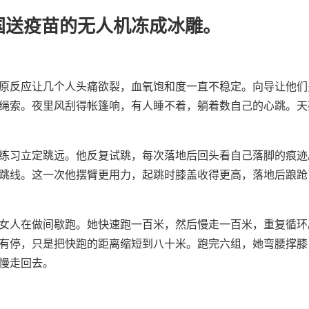
国送疫苗的无人机冻成冰雕。
原反应让几个人头痛欲裂，血氧饱和度一直不稳定。向导让他们
绳索。夜里风刮得帐篷响，有人睡不着，躺着数自己的心跳。天
练习立定跳远。他反复试跳，每次落地后回头看自己落脚的痕迹
跳线。这一次他摆臂更用力，起跳时膝盖收得更高，落地后踉跄
女人在做间歇跑。她快速跑一百米，然后慢走一百米，重复循环
有停，只是把快跑的距离缩短到八十米。跑完六组，她弯腰撑膝
慢走回去。